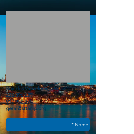
Rua dos Vanzeleres, 269 - 3º
226 096 629
917 950 275
geral@sttamp.org