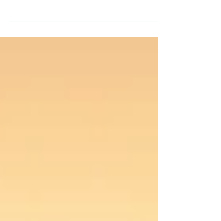
Mensagem aos trabalhadores da Menzies
Aviation sobre a greve dos dias 31 de Agosto e
1 de Setembro