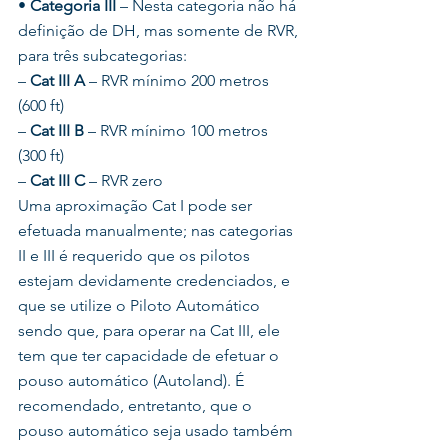
•
 Categoria III 
– Nesta categoria não há 
definição de DH, mas somente de RVR, 
para três subcategorias:
– 
Cat III A
 – RVR mínimo 200 metros 
(600 ft)
– 
Cat III B
 – RVR mínimo 100 metros 
(300 ft)
– 
Cat III C
 – RVR zero
Uma aproximação Cat I pode ser 
efetuada manualmente; nas categorias 
II e III é requerido que os pilotos 
estejam devidamente credenciados, e 
que se utilize o Piloto Automático 
sendo que, para operar na Cat III, ele 
tem que ter capacidade de efetuar o 
pouso automático (Autoland). É 
recomendado, entretanto, que o 
pouso automático seja usado também 