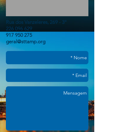
Rua dos Vanzeleres, 269 - 3º
226 096 629
917 950 275
geral@sttamp.org